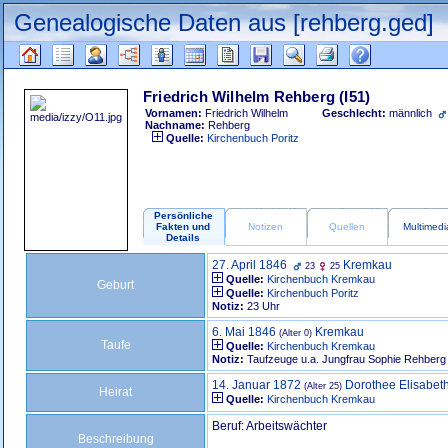
Genealogische Daten aus [rehberg.ged]
Friedrich Wilhelm Rehberg
(I51)
Vornamen:
Friedrich Wilhelm
Geschlecht:
männlich
Nachname:
Rehberg
Quelle:
Kirchenbuch Poritz
Persönliche
Fakten und
Notizen
Quellen
Multimedi
Details
27. April 1846
Kremkau
23
25
Quelle:
Kirchenbuch Kremkau
Geburt
Quelle:
Kirchenbuch Poritz
Notiz:
23 Uhr
6. Mai 1846
Kremkau
(Alter 0)
Taufe
Quelle:
Kirchenbuch Kremkau
Notiz:
Taufzeuge u.a. Jungfrau Sophie Rehberg
14. Januar 1872
Dorothee Elisabe
(Alter 25)
Heirat
Quelle:
Kirchenbuch Kremkau
Beruf: Arbeitswächter
Beschreibung