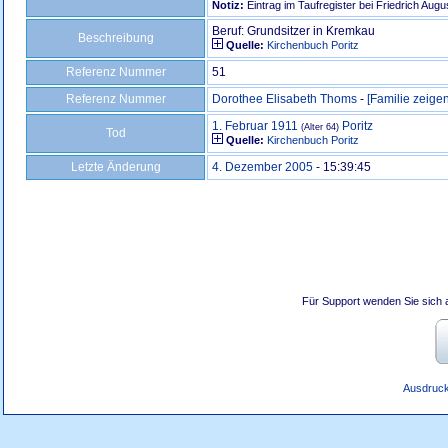
Notiz:
Eintrag im Taufregister bei Friedrich Aug
Beruf: Grundsitzer in Kremkau
Beschreibung
Quelle:
Kirchenbuch Poritz
Referenz Nummer
51
Referenz Nummer
Dorothee Elisabeth Thoms
-
‎[Familie zeigen
1. Februar 1911
Poritz
(Alter 64)
Tod
Quelle:
Kirchenbuch Poritz
Letzte Änderung
4. Dezember 2005
-
15:39:45
Für Support wenden Sie sich 
Ausdruck