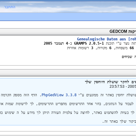
התחבר
GEDCOM
Genealogische Daten aus [re
GRAMPS 2.0.5-1
ב-
4 דצמבר 2005
66
משפחות,
6
מקורות,
3
רשומות אחרות
 שכיחים
ים לחקר שושלת היוחסין שלך
שושלת יוחסין באתר זה ממונעים ע"י
PhpGedView 3.3.8
. הדף הזה מספק הקדמה וס
 לעבוד על הנתונים, בחר אחד התרשימים מתפריט התרשימים, לך לרשימת שמות או
ו לך בעיות להשתמש באתר, לחיצה על צלמית העזרה תיתן לך מידע על ה שימוש בד
יקור שלך באתר זה.