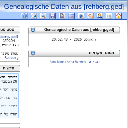
Genealogische Daten aus [rehberg.ged]
Genealogische Daten aus [rehberg.ged]
סטטיסטיקות 
hberg.ged]
7 אוגוסט 2026 - 20:52:43
ה-GEDCOM הזה נוצר ע"י תוכנת
173
אנשים,
תמונה אקראית
שמות משפחה
Rehberg
הצג אדם - Alma Martha Anna Rehberg
חדשות
ברוכים הבא
28 נובמבר 2005 - 23:57:53
נתוני חקר 
כדי להתחיל
במידה ויהי
תודה על הב